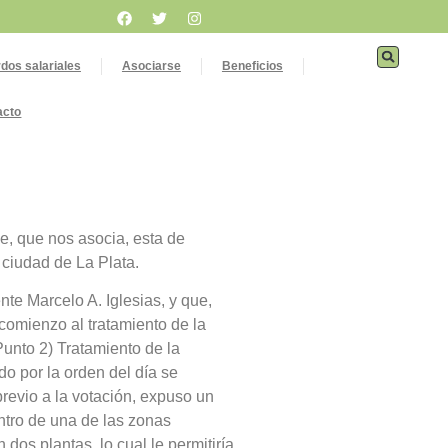
dos salariales
Asociarse
Beneficios
acto
e, que nos asocia, esta de
 ciudad de La Plata.
te Marcelo A. Iglesias, y que,
comienzo al tratamiento de la
Punto 2) Tratamiento de la
do por la orden del día se
previo a la votación, expuso un
ntro de una de las zonas
dos plantas, lo cual le permitiría