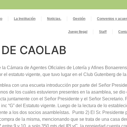
io
La Institución
Noticias.
Gestión
Convenios y acuer
Juego Ilegal
Staff
Cont
 DE CAOLAB
 la Cámara de Agentes Oficiales de Lotería y Afines Bonaerens
or el estatuto vigente, que tuvo lugar en el Club Gutenberg de la
lea con una escueta introducción por parte del Señor Presiden
unos de los cuales estuvieron presentes en la asamblea, se dio 
acta juntamente con el Señor Presidente y el Señor Secretario. 
nc “G” del Estatuto vigente. Luego de la lectura de lo estableci
ente a los dos socios asambleístas. Punto 2) El Sr. Presidente 
e compra de la misma, mencionando que se trata de una casa de
 entre 9 y 10, a solo 350 mts del IPLyC, la propiedad cuenta con 